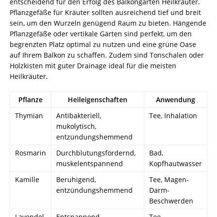
entscheidend für den Erfolg des Balkongarten Heilkräuter.
Pflanzgefäße für Kräuter sollten ausreichend tief und breit
sein, um den Wurzeln genügend Raum zu bieten. Hängende
Pflanzgefäße oder vertikale Gärten sind perfekt, um den
begrenzten Platz optimal zu nutzen und eine grüne Oase
auf Ihrem Balkon zu schaffen. Zudem sind Tonschalen oder
Holzkisten mit guter Drainage ideal für die meisten
Heilkräuter.
Pflanze
Heileigenschaften
Anwendung
Thymian
Antibakteriell,
Tee, Inhalation
mukolytisch,
entzündungshemmend
Rosmarin
Durchblutungsfördernd,
Bad,
muskelentspannend
Kopfhautwasser
Kamille
Beruhigend,
Tee, Magen-
entzündungshemmend
Darm-
Beschwerden
Lavendel
Entspannend,
Tee,