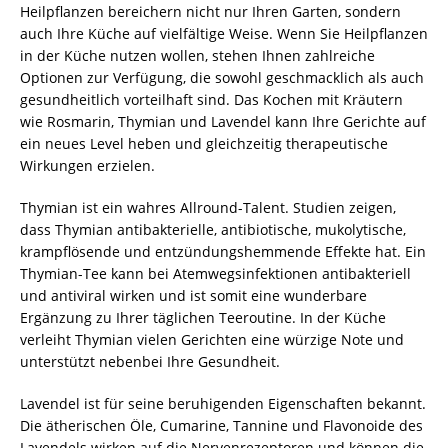
Heilpflanzen bereichern nicht nur Ihren Garten, sondern
auch Ihre Küche auf vielfältige Weise. Wenn Sie Heilpflanzen
in der Küche nutzen wollen, stehen Ihnen zahlreiche
Optionen zur Verfügung, die sowohl geschmacklich als auch
gesundheitlich vorteilhaft sind. Das Kochen mit Kräutern
wie Rosmarin, Thymian und Lavendel kann Ihre Gerichte auf
ein neues Level heben und gleichzeitig therapeutische
Wirkungen erzielen.
Thymian ist ein wahres Allround-Talent. Studien zeigen,
dass Thymian antibakterielle, antibiotische, mukolytische,
krampflösende und entzündungshemmende Effekte hat. Ein
Thymian-Tee kann bei Atemwegsinfektionen antibakteriell
und antiviral wirken und ist somit eine wunderbare
Ergänzung zu Ihrer täglichen Teeroutine. In der Küche
verleiht Thymian vielen Gerichten eine würzige Note und
unterstützt nebenbei Ihre Gesundheit.
Lavendel ist für seine beruhigenden Eigenschaften bekannt.
Die ätherischen Öle, Cumarine, Tannine und Flavonoide des
Lavendels wirken auf die Nervenrezeptoren und können die