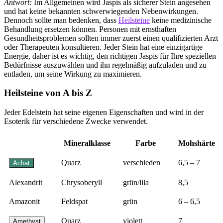
Antwort:
Im Allgemeinen wird Jaspis als sicherer Stein angesehen
und hat keine bekannten schwerwiegenden Nebenwirkungen.
Dennoch sollte man bedenken, dass
Heilsteine
keine medizinische
Behandlung ersetzen können. Personen mit ernsthaften
Gesundheitsproblemen sollten immer zuerst einen qualifizierten Arzt
oder Therapeuten konsultieren. Jeder Stein hat eine einzigartige
Energie, daher ist es wichtig, den richtigen Jaspis für Ihre speziellen
Bedürfnisse auszuwählen und ihn regelmäßig aufzuladen und zu
entladen, um seine Wirkung zu maximieren.
Heilsteine von A bis Z
Jeder Edelstein hat seine eigenen Eigenschaften und wird in der
Esoterik für verschiedene Zwecke verwendet.
Mineralklasse
Farbe
Mohshärte
Quarz
verschieden
6,5 – 7
Achat
Alexandrit
Chrysoberyll
grün/lila
8,5
Amazonit
Feldspat
grün
6 – 6,5
Quarz
violett
7
Amethyst