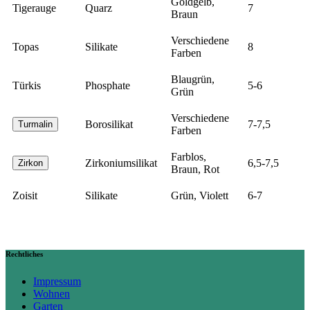
Goldgelb,
Tigerauge
Quarz
7
Braun
Verschiedene
Topas
Silikate
8
Farben
Blaugrün,
Türkis
Phosphate
5-6
Grün
Verschiedene
Borosilikat
7-7,5
Turmalin
Farben
Farblos,
Zirkoniumsilikat
6,5-7,5
Zirkon
Braun, Rot
Zoisit
Silikate
Grün, Violett
6-7
Rechtliches
Impressum
Wohnen
Garten