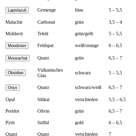
Gemenge
blau
5 – 5,5
Lapislazuli
Malachit
Carbonat
grün
3,5 – 4
Moldavit
Tektit
grün/gelb
5 – 5,5
Feldspat
weiß/orange
6 – 6,5
Mondstein
Quarz
grün
6,5 – 7
Moosachat
Vulkanisches
schwarz
5 – 5,5
Obsidian
Glas
Quarz
schwarz/weiß
6,5 – 7
Onyx
Opal
Silikat
verschieden
5,5 – 6,5
Peridot
Olivin
grün
6,5 – 7
Pyrit
Sulfid
gold
6 – 6,5
Quarz
Quarz
verschieden
7