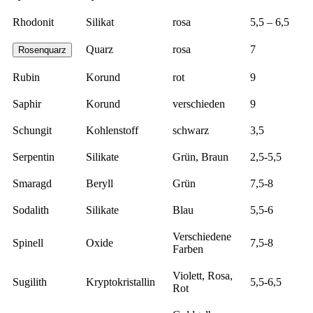
Rhodonit
Silikat
rosa
5,5 – 6,5
Quarz
rosa
7
Rosenquarz
Rubin
Korund
rot
9
Saphir
Korund
verschieden
9
Schungit
Kohlenstoff
schwarz
3,5
Serpentin
Silikate
Grün, Braun
2,5-5,5
Smaragd
Beryll
Grün
7,5-8
Sodalith
Silikate
Blau
5,5-6
Verschiedene
Spinell
Oxide
7,5-8
Farben
Violett, Rosa,
Sugilith
Kryptokristallin
5,5-6,5
Rot