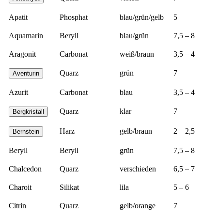
Apatit
Phosphat
blau/grün/gelb
5
Aquamarin
Beryll
blau/grün
7,5 – 8
Aragonit
Carbonat
weiß/braun
3,5 – 4
Quarz
grün
7
Aventurin
Azurit
Carbonat
blau
3,5 – 4
Quarz
klar
7
Bergkristall
Harz
gelb/braun
2 – 2,5
Bernstein
Beryll
Beryll
grün
7,5 – 8
Chalcedon
Quarz
verschieden
6,5 – 7
Charoit
Silikat
lila
5 – 6
Citrin
Quarz
gelb/orange
7