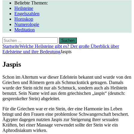
Beliebte Themen:
Heilsteine
Engelszahlen
Horoskop
Numerologie
Meditation
Suchen
nach:
Startseite
Welche Heilsteine gibt es? Der große Überblick über
Edelsteine und ihre Bedeutung
Jaspis
Jaspis
Schon im Altertum war dieser Edelstein bekannt und wurde von den
Griechen und Römern gern als Schmuckstück getragen. Damals
wurde der Stein nicht nur als Schmuck, sondern auch als Heilstein
benutzt. Sein Name wird aus dem griechischen „iaspis“ (deutsch:
gesprenkelter Stein) abgeleitet.
Für die Griechen war er ein Stein, der eine Harmonie ins Leben
bringt und den Frauen eine problemlose Schwangerschaft beschert.
Ägypter dagegen nutzten Jaspis zur Steigerung ihrer sexualen
Kräften, bei einer Massage verwendet sollte der Stein wie ein
Aphrodisiakum wirken.