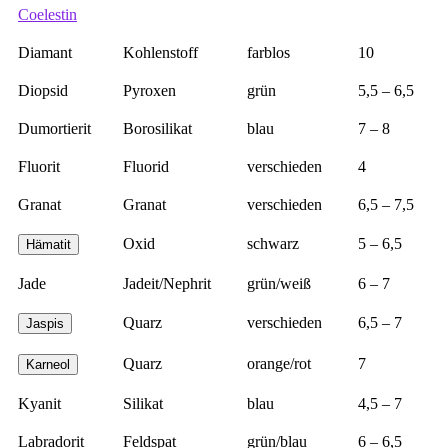
Coelestin
Diamant
Kohlenstoff
farblos
10
Diopsid
Pyroxen
grün
5,5 – 6,5
Dumortierit
Borosilikat
blau
7 – 8
Fluorit
Fluorid
verschieden
4
Granat
Granat
verschieden
6,5 – 7,5
Oxid
schwarz
5 – 6,5
Hämatit
Jade
Jadeit/Nephrit
grün/weiß
6 – 7
Quarz
verschieden
6,5 – 7
Jaspis
Quarz
orange/rot
7
Karneol
Kyanit
Silikat
blau
4,5 – 7
Labradorit
Feldspat
grün/blau
6 – 6,5