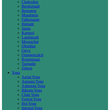
Chalcedon
Bergkristall
Bernstein
Mondstein
Falkenauge
Hämatit
Jaspis
Karneol
Lapislazuli
Moosachat
Obsidian
Onyx
Orangencalcit
Rosenquarz
Turmalin
Zirkon
Yoga
Aerial Yoga
Anusara Yoga
Ashtanga Yoga
Bikram Yoga
Chair Yoga
Forrest Yoga
Hot Yoga
Integral Yoga