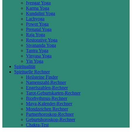
Iyengar Yoga
Karma Yoga
Kundalini Yoga
Lachyoga
Power Yoga
Prenatal Yoga
Raja Yoga
Restorative Yoga
Sivananda Yoga
Tantra Yoga
Vinyasa Yoga
Yin Yoga
Spiritualität
Spirituelle Rechner
Heilsteine Finder
Namenszahl-Rechner
Engelszahlen-Rechner
Tarot-Geburtskarten-Rechner
Biorhythmus-Rechner
Maya-Kalender-Rechner
Mondzeichen Rechner
Partnerhoroskop-Rechner
Geburtshoroskop-Rechner
Chakra-Test