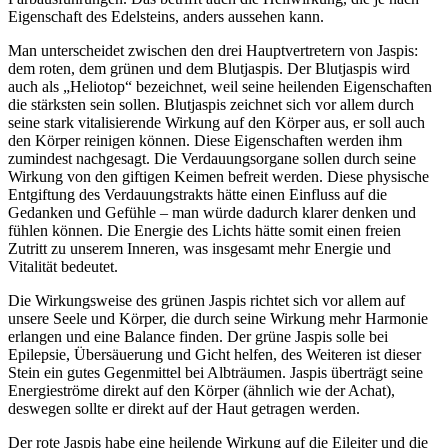
Eigenschaft des Edelsteins, anders aussehen kann.
Man unterscheidet zwischen den drei Hauptvertretern von Jaspis:
dem roten, dem grünen und dem Blutjaspis. Der Blutjaspis wird
auch als „Heliotop“ bezeichnet, weil seine heilenden Eigenschaften
die stärksten sein sollen. Blutjaspis zeichnet sich vor allem durch
seine stark vitalisierende Wirkung auf den Körper aus, er soll auch
den Körper reinigen können. Diese Eigenschaften werden ihm
zumindest nachgesagt. Die Verdauungsorgane sollen durch seine
Wirkung von den giftigen Keimen befreit werden. Diese physische
Entgiftung des Verdauungstrakts hätte einen Einfluss auf die
Gedanken und Gefühle – man würde dadurch klarer denken und
fühlen können. Die Energie des Lichts hätte somit einen freien
Zutritt zu unserem Inneren, was insgesamt mehr Energie und
Vitalität bedeutet.
Die Wirkungsweise des grünen Jaspis richtet sich vor allem auf
unsere Seele und Körper, die durch seine Wirkung mehr Harmonie
erlangen und eine Balance finden. Der grüne Jaspis solle bei
Epilepsie, Übersäuerung und Gicht helfen, des Weiteren ist dieser
Stein ein gutes Gegenmittel bei Albträumen. Jaspis überträgt seine
Energieströme direkt auf den Körper (ähnlich wie der Achat),
deswegen sollte er direkt auf der Haut getragen werden.
Der rote Jaspis habe eine heilende Wirkung auf die Eileiter und die