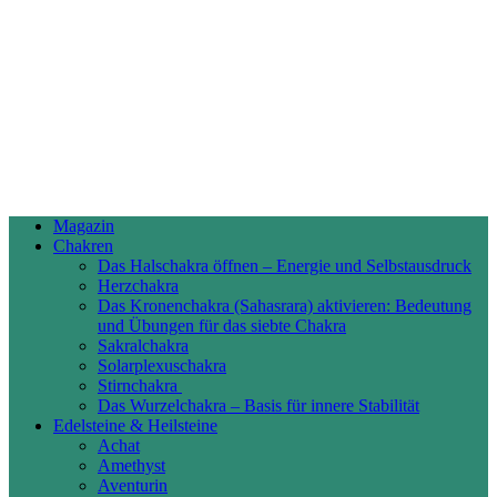
Magazin
Chakren
Das Halschakra öffnen – Energie und Selbstausdruck
Herzchakra
Das Kronenchakra (Sahasrara) aktivieren: Bedeutung
und Übungen für das siebte Chakra
Sakralchakra
Solarplexuschakra
Stirnchakra
Das Wurzelchakra – Basis für innere Stabilität
Edelsteine & Heilsteine
Achat
Amethyst
Aventurin