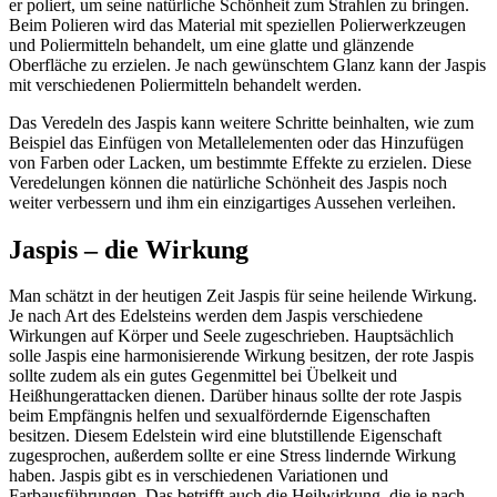
er poliert, um seine natürliche Schönheit zum Strahlen zu bringen.
Beim Polieren wird das Material mit speziellen Polierwerkzeugen
und Poliermitteln behandelt, um eine glatte und glänzende
Oberfläche zu erzielen. Je nach gewünschtem Glanz kann der Jaspis
mit verschiedenen Poliermitteln behandelt werden.
Das Veredeln des Jaspis kann weitere Schritte beinhalten, wie zum
Beispiel das Einfügen von Metallelementen oder das Hinzufügen
von Farben oder Lacken, um bestimmte Effekte zu erzielen. Diese
Veredelungen können die natürliche Schönheit des Jaspis noch
weiter verbessern und ihm ein einzigartiges Aussehen verleihen.
Jaspis – die Wirkung
Man schätzt in der heutigen Zeit Jaspis für seine heilende Wirkung.
Je nach Art des Edelsteins werden dem Jaspis verschiedene
Wirkungen auf Körper und Seele zugeschrieben. Hauptsächlich
solle Jaspis eine harmonisierende Wirkung besitzen, der rote Jaspis
sollte zudem als ein gutes Gegenmittel bei Übelkeit und
Heißhungerattacken dienen. Darüber hinaus sollte der rote Jaspis
beim Empfängnis helfen und sexualfördernde Eigenschaften
besitzen. Diesem Edelstein wird eine blutstillende Eigenschaft
zugesprochen, außerdem sollte er eine Stress lindernde Wirkung
haben. Jaspis gibt es in verschiedenen Variationen und
Farbausführungen. Das betrifft auch die Heilwirkung, die je nach