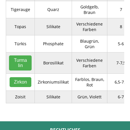
Goldgelb,
Tigerauge
Quarz
7
Braun
Verschiedene
Topas
Silikate
8
Farben
Blaugrün,
Türkis
Phosphate
5-6
Grün
Verschiedene
Turma
Borosilikat
7-7,5
lin
Farben
Farblos, Braun,
Zirkoniumsilikat
6,5-7,5
Zirkon
Rot
Zoisit
Silikate
Grün, Violett
6-7