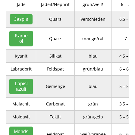
Jade
Jadeit/Nephrit
grün/weiß
6 – 7
Quarz
verschieden
6,5 – 7
Jaspis
Karne
Quarz
orange/rot
7
ol
Kyanit
Silikat
blau
4,5 – 7
Labradorit
Feldspat
grün/blau
6 – 6,5
Lapisl
Gemenge
blau
5 – 5,5
azuli
Malachit
Carbonat
grün
3,5 – 4
Moldavit
Tektit
grün/gelb
5 – 5,5
Monds
Feldspat
weiß/orange
6 – 6,5