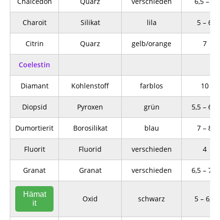
Chalcedon
Quarz
verschieden
6,5 – 7
Charoit
Silikat
lila
5 – 6
Citrin
Quarz
gelb/orange
7
Coelestin
Diamant
Kohlenstoff
farblos
10
Diopsid
Pyroxen
grün
5,5 – 6,5
Dumortierit
Borosilikat
blau
7 – 8
Fluorit
Fluorid
verschieden
4
Granat
Granat
verschieden
6,5 – 7,5
Hämat
Oxid
schwarz
5 – 6,5
it