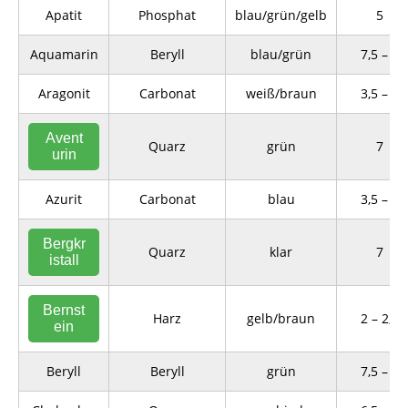
Apatit
Phosphat
blau/grün/gelb
5
Aquamarin
Beryll
blau/grün
7,5 – 8
Aragonit
Carbonat
weiß/braun
3,5 – 4
Avent
Quarz
grün
7
urin
Azurit
Carbonat
blau
3,5 – 4
Bergkr
Quarz
klar
7
istall
Bernst
Harz
gelb/braun
2 – 2,5
ein
Beryll
Beryll
grün
7,5 – 8