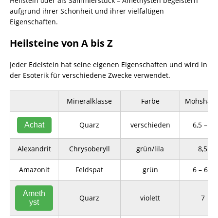
Heilstein oder als Sammlerstück – Amethysten begeistern
aufgrund ihrer Schönheit und ihrer vielfältigen
Eigenschaften.
Heilsteine von A bis Z
Jeder Edelstein hat seine eigenen Eigenschaften und wird in
der Esoterik für verschiedene Zwecke verwendet.
Mineralklasse
Farbe
Mohshärt
Quarz
verschieden
6,5 – 7
Achat
Alexandrit
Chrysoberyll
grün/lila
8,5
Amazonit
Feldspat
grün
6 – 6,5
Ameth
Quarz
violett
7
yst