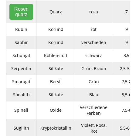
Rosen
Quarz
rosa
7
quarz
Rubin
Korund
rot
9
Saphir
Korund
verschieden
9
Schungit
Kohlenstoff
schwarz
3,5
Serpentin
Silikate
Grün, Braun
2,5-5,5
Smaragd
Beryll
Grün
7,5-8
Sodalith
Silikate
Blau
5,5-6
Verschiedene
Spinell
Oxide
7,5-8
Farben
Violett, Rosa,
Sugilith
Kryptokristallin
5,5-6,5
Rot