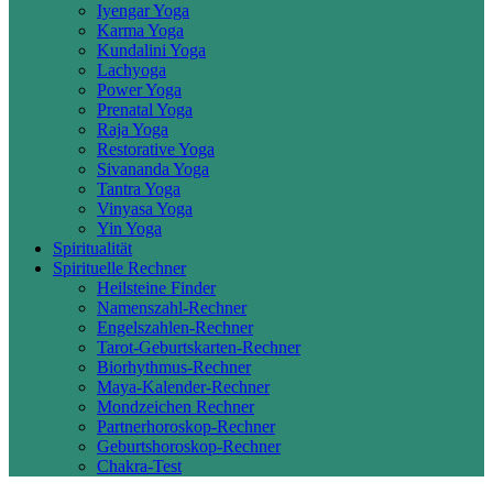
Iyengar Yoga
Karma Yoga
Kundalini Yoga
Lachyoga
Power Yoga
Prenatal Yoga
Raja Yoga
Restorative Yoga
Sivananda Yoga
Tantra Yoga
Vinyasa Yoga
Yin Yoga
Spiritualität
Spirituelle Rechner
Heilsteine Finder
Namenszahl-Rechner
Engelszahlen-Rechner
Tarot-Geburtskarten-Rechner
Biorhythmus-Rechner
Maya-Kalender-Rechner
Mondzeichen Rechner
Partnerhoroskop-Rechner
Geburtshoroskop-Rechner
Chakra-Test