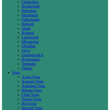
Chalcedon
Bergkristall
Bernstein
Mondstein
Falkenauge
Hämatit
Jaspis
Karneol
Lapislazuli
Moosachat
Obsidian
Onyx
Orangencalcit
Rosenquarz
Turmalin
Zirkon
Yoga
Aerial Yoga
Anusara Yoga
Ashtanga Yoga
Bikram Yoga
Chair Yoga
Forrest Yoga
Hot Yoga
Integral Yoga