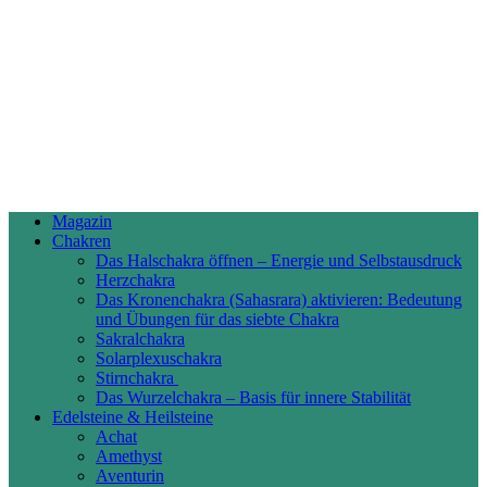
Magazin
Chakren
Das Halschakra öffnen – Energie und Selbstausdruck
Herzchakra
Das Kronenchakra (Sahasrara) aktivieren: Bedeutung
und Übungen für das siebte Chakra
Sakralchakra
Solarplexuschakra
Stirnchakra
Das Wurzelchakra – Basis für innere Stabilität
Edelsteine & Heilsteine
Achat
Amethyst
Aventurin