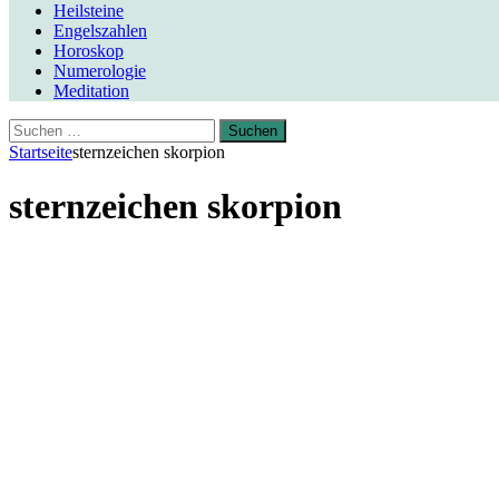
Heilsteine
Engelszahlen
Horoskop
Numerologie
Meditation
Suchen
nach:
Startseite
sternzeichen skorpion
sternzeichen skorpion