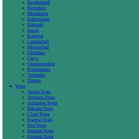
Bergkristall
Bernstein
Mondstein
Falkenauge
Hämatit
Jaspis
Karneol
Lapislazuli
Moosachat
Obsidian
Onyx
Orangencalcit
Rosenquarz
Turmalin
Zirkon
Yoga
Aerial Yoga
Anusara Yoga
Ashtanga Yoga
Bikram Yoga
Chair Yoga
Forrest Yoga
Hot Yoga
Integral Yoga
Iyengar Yoga