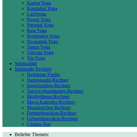
Karma Yoga
Kundalini Yoga
Lachyoga
Power Yoga
Prenatal Yoga
Raja Yoga
Restorative Yoga
Sivananda Yoga
Tantra Yoga
Vinyasa Yoga
Yin Yoga
Spiritualität
Spirituelle Rechner
Heilsteine Finder
Namenszahl-Rechner
Engelszahlen-Rechner
Tarot-Geburtskarten-Rechner
Biorhythmus-Rechner
Maya-Kalender-Rechner
Mondzeichen Rechner
Partnerhoroskop-Rechner
Geburtshoroskop-Rechner
Chakra-Test
Beliebte Themen: