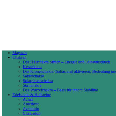
Magazin
Chakren
Das Halschakra öffnen – Energie und Selbstausdruck
Herzchakra
Das Kronenchakra (Sahasrara) aktivieren: Bedeutung un
Sakralchakra
Solarplexuschakra
Stirnchakra
Das Wurzelchakra – Basis für innere Stabilität
Edelsteine & Heilsteine
Achat
Amethyst
Aventurin
Chalcedon