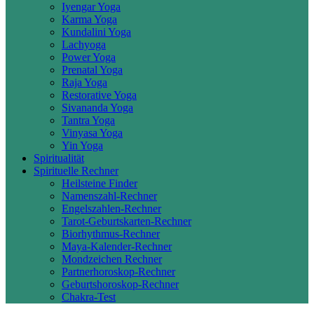
Iyengar Yoga
Karma Yoga
Kundalini Yoga
Lachyoga
Power Yoga
Prenatal Yoga
Raja Yoga
Restorative Yoga
Sivananda Yoga
Tantra Yoga
Vinyasa Yoga
Yin Yoga
Spiritualität
Spirituelle Rechner
Heilsteine Finder
Namenszahl-Rechner
Engelszahlen-Rechner
Tarot-Geburtskarten-Rechner
Biorhythmus-Rechner
Maya-Kalender-Rechner
Mondzeichen Rechner
Partnerhoroskop-Rechner
Geburtshoroskop-Rechner
Chakra-Test