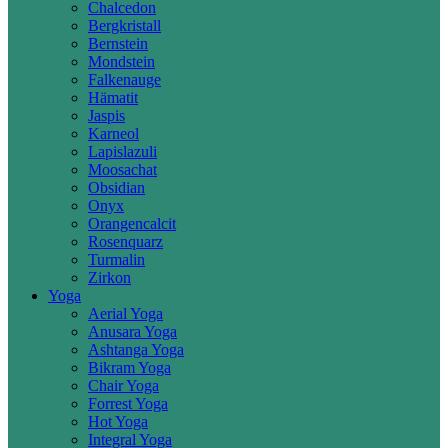
Chalcedon
Bergkristall
Bernstein
Mondstein
Falkenauge
Hämatit
Jaspis
Karneol
Lapislazuli
Moosachat
Obsidian
Onyx
Orangencalcit
Rosenquarz
Turmalin
Zirkon
Yoga
Aerial Yoga
Anusara Yoga
Ashtanga Yoga
Bikram Yoga
Chair Yoga
Forrest Yoga
Hot Yoga
Integral Yoga