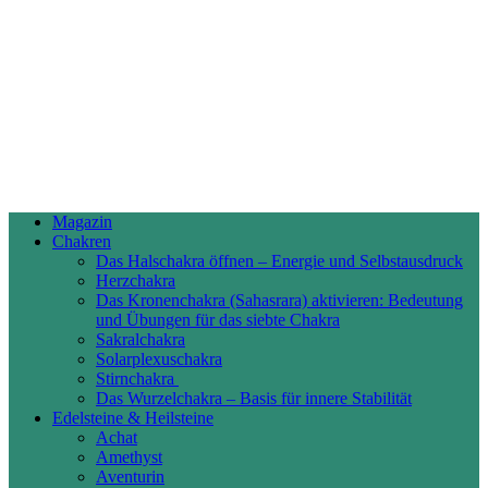
Magazin
Chakren
Das Halschakra öffnen – Energie und Selbstausdruck
Herzchakra
Das Kronenchakra (Sahasrara) aktivieren: Bedeutung
und Übungen für das siebte Chakra
Sakralchakra
Solarplexuschakra
Stirnchakra
Das Wurzelchakra – Basis für innere Stabilität
Edelsteine & Heilsteine
Achat
Amethyst
Aventurin