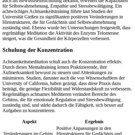
auch als Bewusstseinsschulung bekannt, erweitert die Kapazitäten
für Selbstwahrnehmung, Empathie und Stressbewältigung. Ein
achtwöchiges Achtsamkeitstraining führte laut Studien der
Universität Gießen zu signifikanten positiven Veränderungen in
Hirnstrukturen, die für Gedächtnis und Selbstwahrnehmung
zuständig sind. Ebenso wurde bei Untersuchungen festgestellt, dass
regelmäßige Meditation die Aktivität des Enzyms Telomerase
steigert, was die Gesundheit der Körperzellen verbessert.
Schulung der Konzentration
Achtsamkeitsmeditation schult auch die Konzentration effektiv.
Durch dieses Mentaltraining lernen Praktizierende, ihre
Aufmerksamkeit bewusst zu steuern und Ablenkungen zu
minimieren. Studien, darunter auch die von Wissenschaftlern der
University of California, haben gezeigt, dass diese Praxis dazu
beiträgt, die geistige Flexibilität und Widerstandskraft zu verbessern.
Regelmäßiges achtsames Meditieren verändert Bereiche des
Gehirns, die für emotionale Regulation und Stressbewältigung
zuständig sind, und stärkt dadurch die Fähigkeit, sich besser auf
Aufgaben zu konzentrieren.
Aspekt
Ergebnis
Positive Anpassungen in den
Veränderungen im Gehirn
Hirnstrukturen für Gedächtnis und