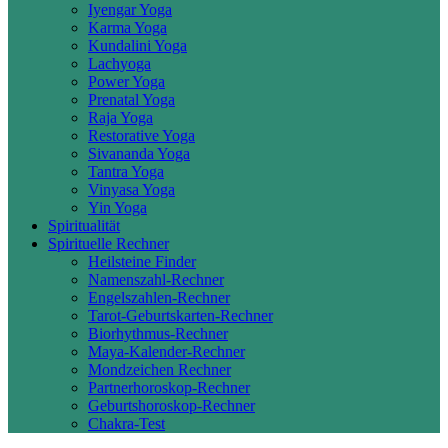
Iyengar Yoga
Karma Yoga
Kundalini Yoga
Lachyoga
Power Yoga
Prenatal Yoga
Raja Yoga
Restorative Yoga
Sivananda Yoga
Tantra Yoga
Vinyasa Yoga
Yin Yoga
Spiritualität
Spirituelle Rechner
Heilsteine Finder
Namenszahl-Rechner
Engelszahlen-Rechner
Tarot-Geburtskarten-Rechner
Biorhythmus-Rechner
Maya-Kalender-Rechner
Mondzeichen Rechner
Partnerhoroskop-Rechner
Geburtshoroskop-Rechner
Chakra-Test