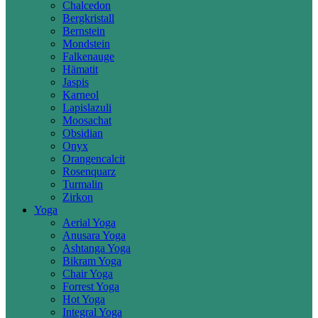
Chalcedon
Bergkristall
Bernstein
Mondstein
Falkenauge
Hämatit
Jaspis
Karneol
Lapislazuli
Moosachat
Obsidian
Onyx
Orangencalcit
Rosenquarz
Turmalin
Zirkon
Yoga
Aerial Yoga
Anusara Yoga
Ashtanga Yoga
Bikram Yoga
Chair Yoga
Forrest Yoga
Hot Yoga
Integral Yoga