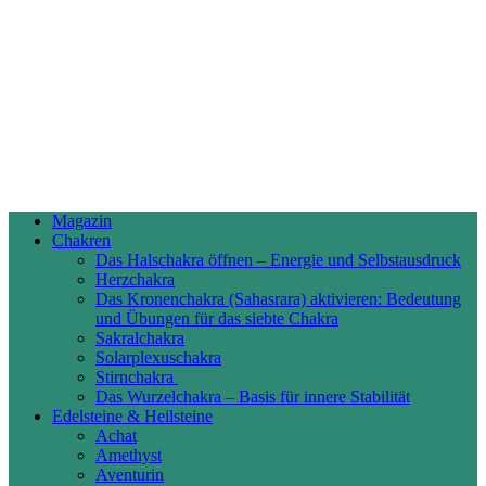
Magazin
Chakren
Das Halschakra öffnen – Energie und Selbstausdruck
Herzchakra
Das Kronenchakra (Sahasrara) aktivieren: Bedeutung
und Übungen für das siebte Chakra
Sakralchakra
Solarplexuschakra
Stirnchakra
Das Wurzelchakra – Basis für innere Stabilität
Edelsteine & Heilsteine
Achat
Amethyst
Aventurin