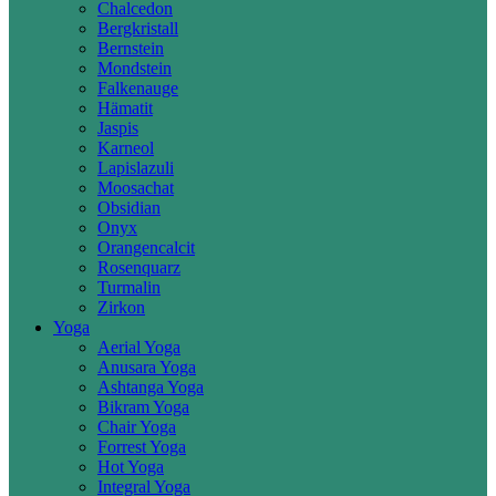
Chalcedon
Bergkristall
Bernstein
Mondstein
Falkenauge
Hämatit
Jaspis
Karneol
Lapislazuli
Moosachat
Obsidian
Onyx
Orangencalcit
Rosenquarz
Turmalin
Zirkon
Yoga
Aerial Yoga
Anusara Yoga
Ashtanga Yoga
Bikram Yoga
Chair Yoga
Forrest Yoga
Hot Yoga
Integral Yoga