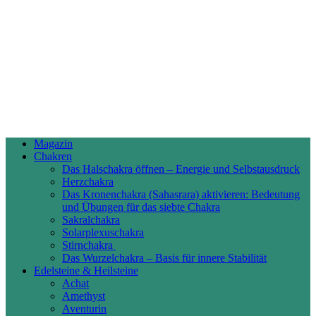
Magazin
Chakren
Das Halschakra öffnen – Energie und Selbstausdruck
Herzchakra
Das Kronenchakra (Sahasrara) aktivieren: Bedeutung
und Übungen für das siebte Chakra
Sakralchakra
Solarplexuschakra
Stirnchakra
Das Wurzelchakra – Basis für innere Stabilität
Edelsteine & Heilsteine
Achat
Amethyst
Aventurin