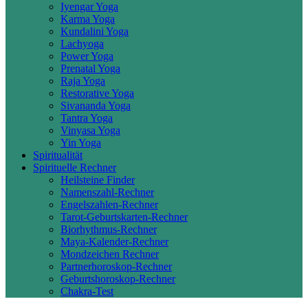
Iyengar Yoga
Karma Yoga
Kundalini Yoga
Lachyoga
Power Yoga
Prenatal Yoga
Raja Yoga
Restorative Yoga
Sivananda Yoga
Tantra Yoga
Vinyasa Yoga
Yin Yoga
Spiritualität
Spirituelle Rechner
Heilsteine Finder
Namenszahl-Rechner
Engelszahlen-Rechner
Tarot-Geburtskarten-Rechner
Biorhythmus-Rechner
Maya-Kalender-Rechner
Mondzeichen Rechner
Partnerhoroskop-Rechner
Geburtshoroskop-Rechner
Chakra-Test