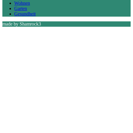
Wohnen
Garten
Gesundheit
made by Shamrock3