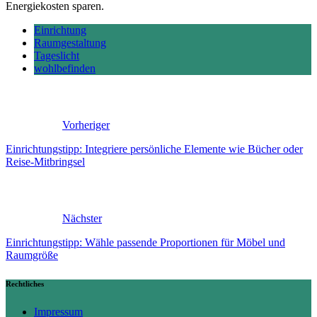
Energiekosten sparen.
Einrichtung
Raumgestaltung
Tageslicht
wohlbefinden
Vorheriger
Einrichtungstipp: Integriere persönliche Elemente wie Bücher oder
Reise-Mitbringsel
Nächster
Einrichtungstipp: Wähle passende Proportionen für Möbel und
Raumgröße
Rechtliches
Impressum