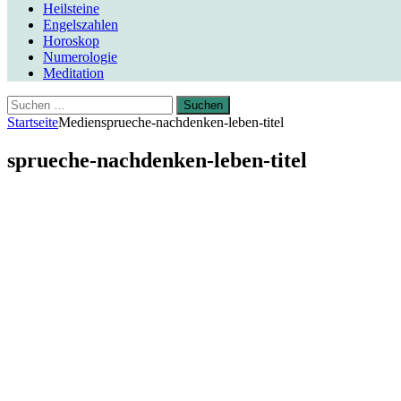
Heilsteine
Engelszahlen
Horoskop
Numerologie
Meditation
Suchen
nach:
Startseite
Medien
sprueche-nachdenken-leben-titel
sprueche-nachdenken-leben-titel