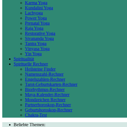
Karma Yoga
Kundalini Yoga
Lachyoga
Power Yoga
Prenatal Yoga
Raja Yoga
Restorative Yoga
Sivananda Yoga
Tantra Yoga
Vinyasa Yoga
Yin Yoga
Spiritualität
Spirituelle Rechner
Heilsteine Finder
Namenszahl-Rechner
Engelszahlen-Rechner
Tarot-Geburtskarten-Rechner
Biorhythmus-Rechner
Maya-Kalender-Rechner
Mondzeichen Rechner
Partnerhoroskop-Rechner
Geburtshoroskop-Rechner
Chakra-Test
Beliebte Themen: