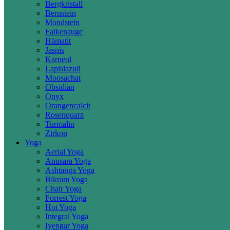
Bergkristall
Bernstein
Mondstein
Falkenauge
Hämatit
Jaspis
Karneol
Lapislazuli
Moosachat
Obsidian
Onyx
Orangencalcit
Rosenquarz
Turmalin
Zirkon
Yoga
Aerial Yoga
Anusara Yoga
Ashtanga Yoga
Bikram Yoga
Chair Yoga
Forrest Yoga
Hot Yoga
Integral Yoga
Iyengar Yoga