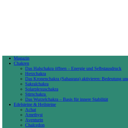
Magazin
Chakren
Das Halschakra öffnen – Energie und Selbstausdruck
Herzchakra
Das Kronenchakra (Sahasrara) aktivieren: Bedeutung un
Sakralchakra
Solarplexuschakra
Stirnchakra
Das Wurzelchakra – Basis für innere Stabilität
Edelsteine & Heilsteine
Achat
Amethyst
Aventurin
Chalcedon