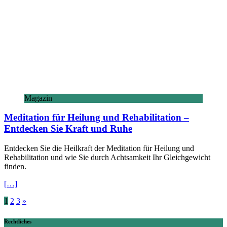
Magazin
Meditation für Heilung und Rehabilitation –
Entdecken Sie Kraft und Ruhe
Entdecken Sie die Heilkraft der Meditation für Heilung und
Rehabilitation und wie Sie durch Achtsamkeit Ihr Gleichgewicht
finden.
[…]
Seitennummerierung
1
2
3
»
der
Rechtliches