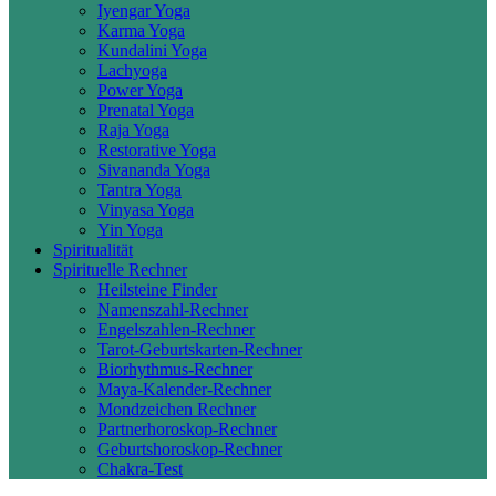
Iyengar Yoga
Karma Yoga
Kundalini Yoga
Lachyoga
Power Yoga
Prenatal Yoga
Raja Yoga
Restorative Yoga
Sivananda Yoga
Tantra Yoga
Vinyasa Yoga
Yin Yoga
Spiritualität
Spirituelle Rechner
Heilsteine Finder
Namenszahl-Rechner
Engelszahlen-Rechner
Tarot-Geburtskarten-Rechner
Biorhythmus-Rechner
Maya-Kalender-Rechner
Mondzeichen Rechner
Partnerhoroskop-Rechner
Geburtshoroskop-Rechner
Chakra-Test