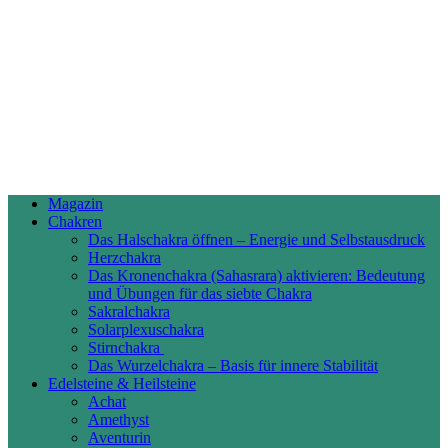
Magazin
Chakren
Das Halschakra öffnen – Energie und Selbstausdruck
Herzchakra
Das Kronenchakra (Sahasrara) aktivieren: Bedeutung
und Übungen für das siebte Chakra
Sakralchakra
Solarplexuschakra
Stirnchakra
Das Wurzelchakra – Basis für innere Stabilität
Edelsteine & Heilsteine
Achat
Amethyst
Aventurin