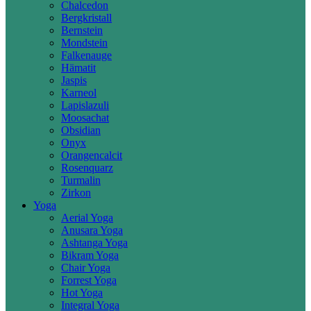
Chalcedon
Bergkristall
Bernstein
Mondstein
Falkenauge
Hämatit
Jaspis
Karneol
Lapislazuli
Moosachat
Obsidian
Onyx
Orangencalcit
Rosenquarz
Turmalin
Zirkon
Yoga
Aerial Yoga
Anusara Yoga
Ashtanga Yoga
Bikram Yoga
Chair Yoga
Forrest Yoga
Hot Yoga
Integral Yoga