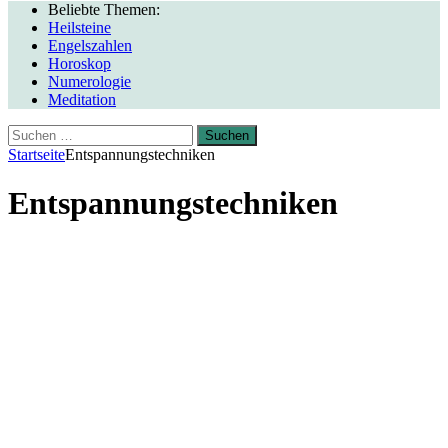
Beliebte Themen:
Heilsteine
Engelszahlen
Horoskop
Numerologie
Meditation
Suchen
nach:
Startseite
Entspannungstechniken
Entspannungstechniken