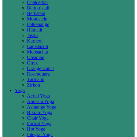
Chalcedon
Bergkristall
Bernstein
Mondstein
Falkenauge
Hämatit
Jaspis
Karneol
Lapislazuli
Moosachat
Obsidian
Onyx
Orangencalcit
Rosenquarz
Turmalin
Zirkon
Yoga
Aerial Yoga
Anusara Yoga
Ashtanga Yoga
Bikram Yoga
Chair Yoga
Forrest Yoga
Hot Yoga
Integral Yoga