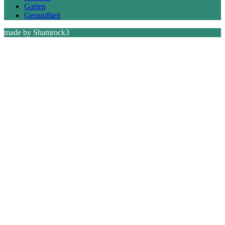
Garten
Gesundheit
made by Shamrock3