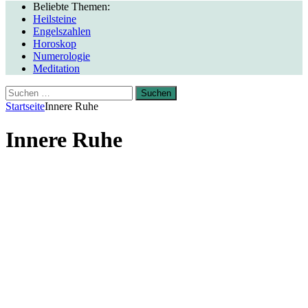
Beliebte Themen:
Heilsteine
Engelszahlen
Horoskop
Numerologie
Meditation
Suchen
nach:
Startseite
Innere Ruhe
Innere Ruhe