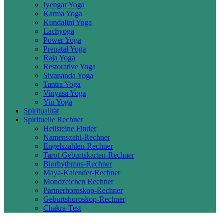
Iyengar Yoga
Karma Yoga
Kundalini Yoga
Lachyoga
Power Yoga
Prenatal Yoga
Raja Yoga
Restorative Yoga
Sivananda Yoga
Tantra Yoga
Vinyasa Yoga
Yin Yoga
Spiritualität
Spirituelle Rechner
Heilsteine Finder
Namenszahl-Rechner
Engelszahlen-Rechner
Tarot-Geburtskarten-Rechner
Biorhythmus-Rechner
Maya-Kalender-Rechner
Mondzeichen Rechner
Partnerhoroskop-Rechner
Geburtshoroskop-Rechner
Chakra-Test