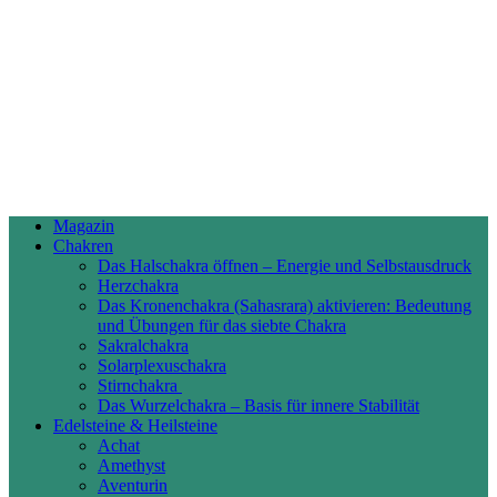
Magazin
Chakren
Das Halschakra öffnen – Energie und Selbstausdruck
Herzchakra
Das Kronenchakra (Sahasrara) aktivieren: Bedeutung
und Übungen für das siebte Chakra
Sakralchakra
Solarplexuschakra
Stirnchakra
Das Wurzelchakra – Basis für innere Stabilität
Edelsteine & Heilsteine
Achat
Amethyst
Aventurin