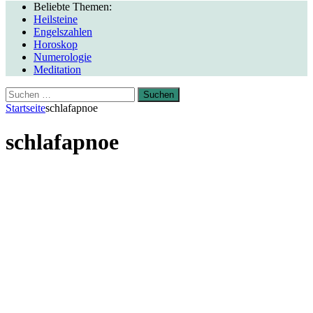
Beliebte Themen:
Heilsteine
Engelszahlen
Horoskop
Numerologie
Meditation
Suchen
nach:
Startseite
schlafapnoe
schlafapnoe