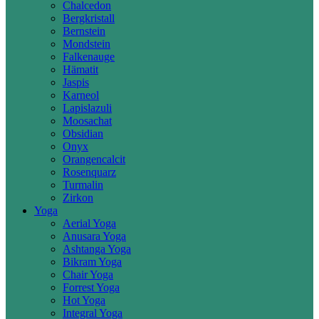
Chalcedon
Bergkristall
Bernstein
Mondstein
Falkenauge
Hämatit
Jaspis
Karneol
Lapislazuli
Moosachat
Obsidian
Onyx
Orangencalcit
Rosenquarz
Turmalin
Zirkon
Yoga
Aerial Yoga
Anusara Yoga
Ashtanga Yoga
Bikram Yoga
Chair Yoga
Forrest Yoga
Hot Yoga
Integral Yoga