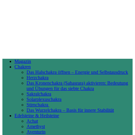
Magazin
Chakren
Das Halschakra öffnen – Energie und Selbstausdruck
Herzchakra
Das Kronenchakra (Sahasrara) aktivieren: Bedeutung
und Übungen für das siebte Chakra
Sakralchakra
Solarplexuschakra
Stirnchakra
Das Wurzelchakra – Basis für innere Stabilität
Edelsteine & Heilsteine
Achat
Amethyst
Aventurin