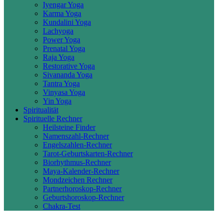
Iyengar Yoga
Karma Yoga
Kundalini Yoga
Lachyoga
Power Yoga
Prenatal Yoga
Raja Yoga
Restorative Yoga
Sivananda Yoga
Tantra Yoga
Vinyasa Yoga
Yin Yoga
Spiritualität
Spirituelle Rechner
Heilsteine Finder
Namenszahl-Rechner
Engelszahlen-Rechner
Tarot-Geburtskarten-Rechner
Biorhythmus-Rechner
Maya-Kalender-Rechner
Mondzeichen Rechner
Partnerhoroskop-Rechner
Geburtshoroskop-Rechner
Chakra-Test