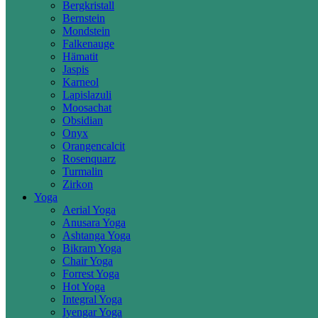
Bergkristall
Bernstein
Mondstein
Falkenauge
Hämatit
Jaspis
Karneol
Lapislazuli
Moosachat
Obsidian
Onyx
Orangencalcit
Rosenquarz
Turmalin
Zirkon
Yoga
Aerial Yoga
Anusara Yoga
Ashtanga Yoga
Bikram Yoga
Chair Yoga
Forrest Yoga
Hot Yoga
Integral Yoga
Iyengar Yoga