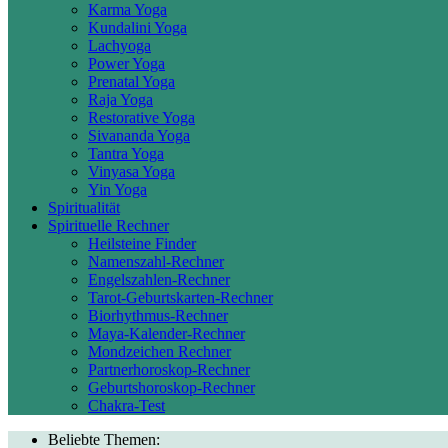
Karma Yoga
Kundalini Yoga
Lachyoga
Power Yoga
Prenatal Yoga
Raja Yoga
Restorative Yoga
Sivananda Yoga
Tantra Yoga
Vinyasa Yoga
Yin Yoga
Spiritualität
Spirituelle Rechner
Heilsteine Finder
Namenszahl-Rechner
Engelszahlen-Rechner
Tarot-Geburtskarten-Rechner
Biorhythmus-Rechner
Maya-Kalender-Rechner
Mondzeichen Rechner
Partnerhoroskop-Rechner
Geburtshoroskop-Rechner
Chakra-Test
Beliebte Themen: