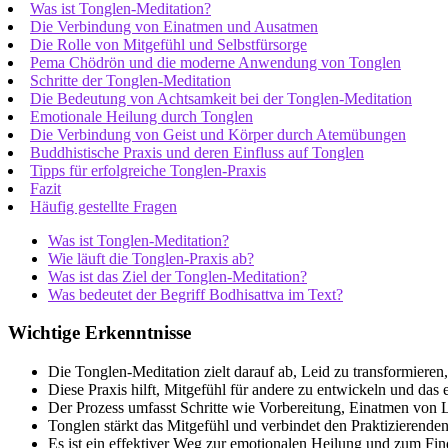
Was ist Tonglen-Meditation?
Die Verbindung von Einatmen und Ausatmen
Die Rolle von Mitgefühl und Selbstfürsorge
Pema Chödrön und die moderne Anwendung von Tonglen
Schritte der Tonglen-Meditation
Die Bedeutung von Achtsamkeit bei der Tonglen-Meditation
Emotionale Heilung durch Tonglen
Die Verbindung von Geist und Körper durch Atemübungen
Buddhistische Praxis und deren Einfluss auf Tonglen
Tipps für erfolgreiche Tonglen-Praxis
Fazit
Häufig gestellte Fragen
Was ist Tonglen-Meditation?
Wie läuft die Tonglen-Praxis ab?
Was ist das Ziel der Tonglen-Meditation?
Was bedeutet der Begriff Bodhisattva im Text?
Wichtige Erkenntnisse
Die Tonglen-Meditation zielt darauf ab, Leid zu transformier
Diese Praxis hilft, Mitgefühl für andere zu entwickeln und das 
Der Prozess umfasst Schritte wie Vorbereitung, Einatmen von
Tonglen stärkt das Mitgefühl und verbindet den Praktizierende
Es ist ein effektiver Weg zur emotionalen Heilung und zum Fi