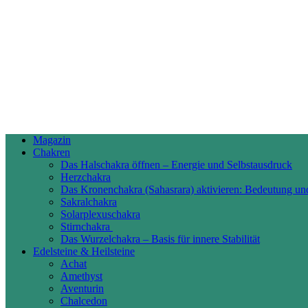
Magazin
Chakren
Das Halschakra öffnen – Energie und Selbstausdruck
Herzchakra
Das Kronenchakra (Sahasrara) aktivieren: Bedeutung un
Sakralchakra
Solarplexuschakra
Stirnchakra
Das Wurzelchakra – Basis für innere Stabilität
Edelsteine & Heilsteine
Achat
Amethyst
Aventurin
Chalcedon