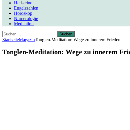
Heilsteine
Engelszahlen
Horoskop
Numerologie
Meditation
Suchen
nach:
Startseite
Magazin
Tonglen-Meditation: Wege zu innerem Frieden
Tonglen-Meditation: Wege zu innerem Fri