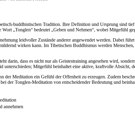
ibetisch-buddhistischen Tradition. Ihre Definition und Ursprung sind ti
etische Wort „Tonglen“ bedeutet „Geben und Nehmen“, wobei Mitgefüh
rnehmung leidvoller Zustände anderer angewendet werden. Dabei führ
id mildernd wirken kann. Im Tibetischen Buddhismus werden Menschen, 
ht darin, dass es nicht nur als Geistestraining angesehen wird, sondern
 unterschieden; Mitgefühl beinhaltet eine aktive, kraftvolle Absicht, 
n der Meditation ein Gefühl der Offenheit zu erzeugen. Zudem beschr
ist bei der Tonglen-Meditation von entscheidender Bedeutung und bei
editation
id annehmen