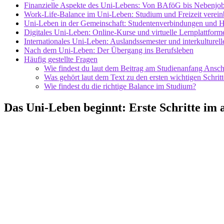
Finanzielle Aspekte des Uni-Lebens: Von BAföG bis Nebenjo
Work-Life-Balance im Uni-Leben: Studium und Freizeit verein
Uni-Leben in der Gemeinschaft: Studentenverbindungen und 
Digitales Uni-Leben: Online-Kurse und virtuelle Lernplattform
Internationales Uni-Leben: Auslandssemester und interkulturel
Nach dem Uni-Leben: Der Übergang ins Berufsleben
Häufig gestellte Fragen
Wie findest du laut dem Beitrag am Studienanfang Ansch
Was gehört laut dem Text zu den ersten wichtigen Schrit
Wie findest du die richtige Balance im Studium?
Das Uni-Leben beginnt: Erste Schritte im