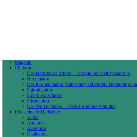
Magazin
Chakren
Das Halschakra öffnen – Energie und Selbstausdruck
Herzchakra
Das Kronenchakra (Sahasrara) aktivieren: Bedeutung un
Sakralchakra
Solarplexuschakra
Stirnchakra
Das Wurzelchakra – Basis für innere Stabilität
Edelsteine & Heilsteine
Achat
Amethyst
Aventurin
Chalcedon