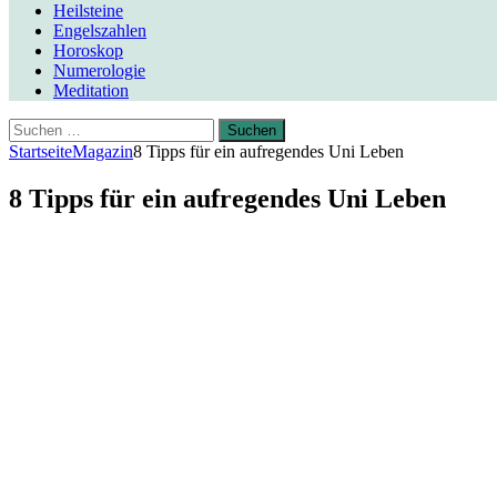
Heilsteine
Engelszahlen
Horoskop
Numerologie
Meditation
Suchen
nach:
Startseite
Magazin
8 Tipps für ein aufregendes Uni Leben
8 Tipps für ein aufregendes Uni Leben