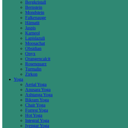
Bergkristall
Bernstein
Mondstein
Falkenauge
Hämatit
Jaspis
Karneol
Lapislazuli
Moosachat
Obsidian
Onyx
Orangencalcit
Rosenquarz
Turmalin
Zirkon
Yoga
Aerial Yoga
Anusara Yoga
Ashtanga Yoga
Bikram Yoga
Chair Yoga
Forrest Yoga
Hot Yoga
Integral Yoga
Iyengar Yoga