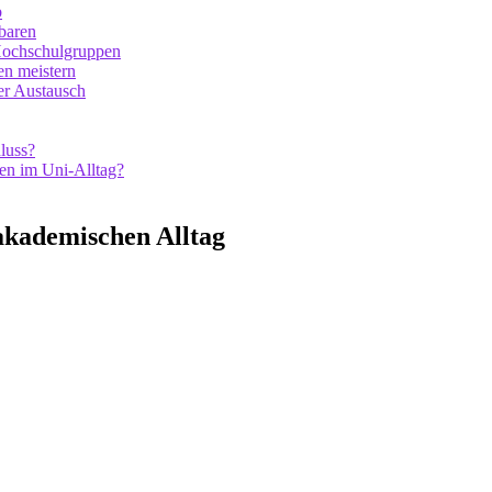
b
baren
Hochschulgruppen
en meistern
ler Austausch
luss?
ten im Uni-Alltag?
 akademischen Alltag