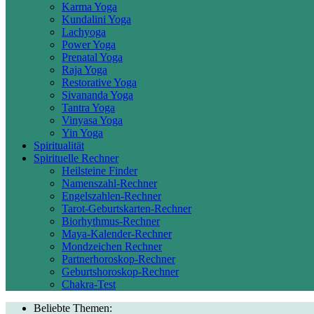
Karma Yoga
Kundalini Yoga
Lachyoga
Power Yoga
Prenatal Yoga
Raja Yoga
Restorative Yoga
Sivananda Yoga
Tantra Yoga
Vinyasa Yoga
Yin Yoga
Spiritualität
Spirituelle Rechner
Heilsteine Finder
Namenszahl-Rechner
Engelszahlen-Rechner
Tarot-Geburtskarten-Rechner
Biorhythmus-Rechner
Maya-Kalender-Rechner
Mondzeichen Rechner
Partnerhoroskop-Rechner
Geburtshoroskop-Rechner
Chakra-Test
Beliebte Themen: