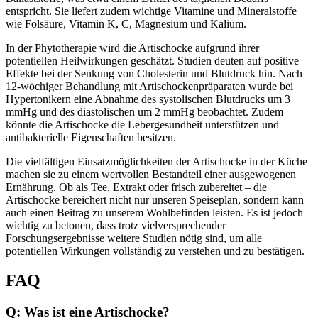
entspricht. Sie liefert zudem wichtige Vitamine und Mineralstoffe
wie Folsäure, Vitamin K, C, Magnesium und Kalium.
In der Phytotherapie wird die Artischocke aufgrund ihrer
potentiellen Heilwirkungen geschätzt. Studien deuten auf positive
Effekte bei der Senkung von Cholesterin und Blutdruck hin. Nach
12-wöchiger Behandlung mit Artischockenpräparaten wurde bei
Hypertonikern eine Abnahme des systolischen Blutdrucks um 3
mmHg und des diastolischen um 2 mmHg beobachtet. Zudem
könnte die Artischocke die Lebergesundheit unterstützen und
antibakterielle Eigenschaften besitzen.
Die vielfältigen Einsatzmöglichkeiten der Artischocke in der Küche
machen sie zu einem wertvollen Bestandteil einer ausgewogenen
Ernährung. Ob als Tee, Extrakt oder frisch zubereitet – die
Artischocke bereichert nicht nur unseren Speiseplan, sondern kann
auch einen Beitrag zu unserem Wohlbefinden leisten. Es ist jedoch
wichtig zu betonen, dass trotz vielversprechender
Forschungsergebnisse weitere Studien nötig sind, um alle
potentiellen Wirkungen vollständig zu verstehen und zu bestätigen.
FAQ
Q: Was ist eine Artischocke?