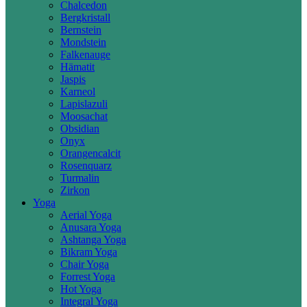
Chalcedon
Bergkristall
Bernstein
Mondstein
Falkenauge
Hämatit
Jaspis
Karneol
Lapislazuli
Moosachat
Obsidian
Onyx
Orangencalcit
Rosenquarz
Turmalin
Zirkon
Yoga
Aerial Yoga
Anusara Yoga
Ashtanga Yoga
Bikram Yoga
Chair Yoga
Forrest Yoga
Hot Yoga
Integral Yoga