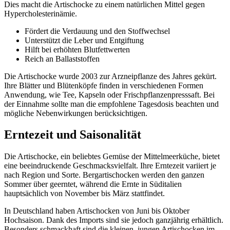
Dies macht die Artischocke zu einem natürlichen Mittel gegen
Hypercholesterinämie.
Fördert die Verdauung und den Stoffwechsel
Unterstützt die Leber und Entgiftung
Hilft bei erhöhten Blutfettwerten
Reich an Ballaststoffen
Die Artischocke wurde 2003 zur Arzneipflanze des Jahres gekürt.
Ihre Blätter und Blütenköpfe finden in verschiedenen Formen
Anwendung, wie Tee, Kapseln oder Frischpflanzenpresssaft. Bei
der Einnahme sollte man die empfohlene Tagesdosis beachten und
mögliche Nebenwirkungen berücksichtigen.
Erntezeit und Saisonalität
Die Artischocke, ein beliebtes Gemüse der Mittelmeerküche, bietet
eine beeindruckende Geschmacksvielfalt. Ihre Erntezeit variiert je
nach Region und Sorte. Bergartischocken werden den ganzen
Sommer über geerntet, während die Ernte in Süditalien
hauptsächlich von November bis März stattfindet.
In Deutschland haben Artischocken von Juni bis Oktober
Hochsaison. Dank des Imports sind sie jedoch ganzjährig erhältlich.
Besonders schmackhaft sind die kleinen, jungen Artischocken im