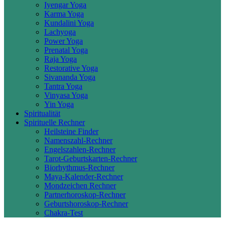
Iyengar Yoga
Karma Yoga
Kundalini Yoga
Lachyoga
Power Yoga
Prenatal Yoga
Raja Yoga
Restorative Yoga
Sivananda Yoga
Tantra Yoga
Vinyasa Yoga
Yin Yoga
Spiritualität
Spirituelle Rechner
Heilsteine Finder
Namenszahl-Rechner
Engelszahlen-Rechner
Tarot-Geburtskarten-Rechner
Biorhythmus-Rechner
Maya-Kalender-Rechner
Mondzeichen Rechner
Partnerhoroskop-Rechner
Geburtshoroskop-Rechner
Chakra-Test