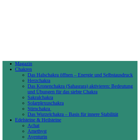
Magazin
Chakren
Das Halschakra öffnen – Energie und Selbstausdruck
Herzchakra
Das Kronenchakra (Sahasrara) aktivieren: Bedeutung
und Übungen für das siebte Chakra
Sakralchakra
Solarplexuschakra
Stirnchakra
Das Wurzelchakra – Basis für innere Stabilität
Edelsteine & Heilsteine
Achat
Amethyst
Aventurin