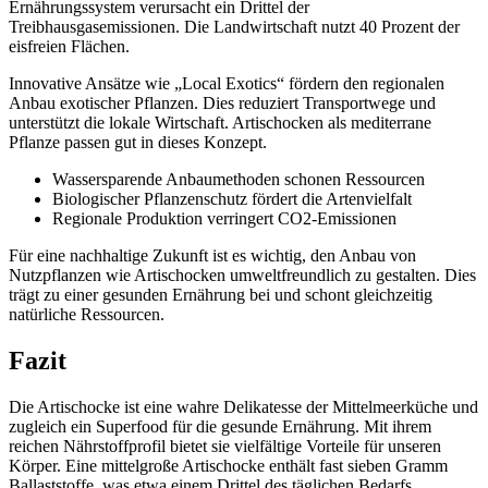
Ernährungssystem verursacht ein Drittel der
Treibhausgasemissionen. Die Landwirtschaft nutzt 40 Prozent der
eisfreien Flächen.
Innovative Ansätze wie „Local Exotics“ fördern den regionalen
Anbau exotischer Pflanzen. Dies reduziert Transportwege und
unterstützt die lokale Wirtschaft. Artischocken als mediterrane
Pflanze passen gut in dieses Konzept.
Wassersparende Anbaumethoden schonen Ressourcen
Biologischer Pflanzenschutz fördert die Artenvielfalt
Regionale Produktion verringert CO2-Emissionen
Für eine nachhaltige Zukunft ist es wichtig, den Anbau von
Nutzpflanzen wie Artischocken umweltfreundlich zu gestalten. Dies
trägt zu einer gesunden Ernährung bei und schont gleichzeitig
natürliche Ressourcen.
Fazit
Die Artischocke ist eine wahre Delikatesse der Mittelmeerküche und
zugleich ein Superfood für die gesunde Ernährung. Mit ihrem
reichen Nährstoffprofil bietet sie vielfältige Vorteile für unseren
Körper. Eine mittelgroße Artischocke enthält fast sieben Gramm
Ballaststoffe, was etwa einem Drittel des täglichen Bedarfs