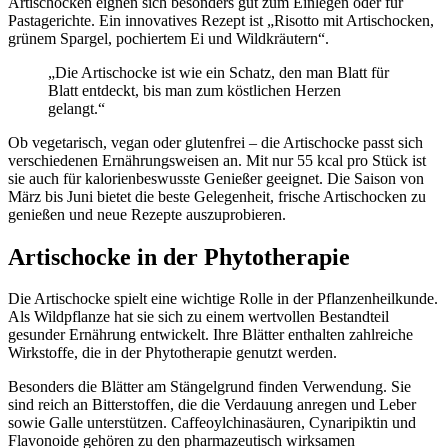
Artischocken eignen sich besonders gut zum Einlegen oder für
Pastagerichte. Ein innovatives Rezept ist „Risotto mit Artischocken,
grünem Spargel, pochiertem Ei und Wildkräutern“.
„Die Artischocke ist wie ein Schatz, den man Blatt für
Blatt entdeckt, bis man zum köstlichen Herzen
gelangt.“
Ob vegetarisch, vegan oder glutenfrei – die Artischocke passt sich
verschiedenen Ernährungsweisen an. Mit nur 55 kcal pro Stück ist
sie auch für kalorienbeswusste Genießer geeignet. Die Saison von
März bis Juni bietet die beste Gelegenheit, frische Artischocken zu
genießen und neue Rezepte auszuprobieren.
Artischocke in der Phytotherapie
Die Artischocke spielt eine wichtige Rolle in der Pflanzenheilkunde.
Als Wildpflanze hat sie sich zu einem wertvollen Bestandteil
gesunder Ernährung entwickelt. Ihre Blätter enthalten zahlreiche
Wirkstoffe, die in der Phytotherapie genutzt werden.
Besonders die Blätter am Stängelgrund finden Verwendung. Sie
sind reich an Bitterstoffen, die die Verdauung anregen und Leber
sowie Galle unterstützen. Caffeoylchinasäuren, Cynaripiktin und
Flavonoide gehören zu den pharmazeutisch wirksamen