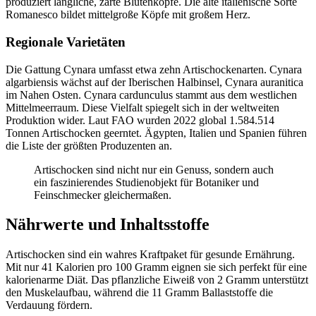
produziert längliche, zarte Blütenköpfe. Die alte italienische Sorte
Romanesco bildet mittelgroße Köpfe mit großem Herz.
Regionale Varietäten
Die Gattung Cynara umfasst etwa zehn Artischockenarten. Cynara
algarbiensis wächst auf der Iberischen Halbinsel, Cynara auranitica
im Nahen Osten. Cynara cardunculus stammt aus dem westlichen
Mittelmeerraum. Diese Vielfalt spiegelt sich in der weltweiten
Produktion wider. Laut FAO wurden 2022 global 1.584.514
Tonnen Artischocken geerntet. Ägypten, Italien und Spanien führen
die Liste der größten Produzenten an.
Artischocken sind nicht nur ein Genuss, sondern auch
ein faszinierendes Studienobjekt für Botaniker und
Feinschmecker gleichermaßen.
Nährwerte und Inhaltsstoffe
Artischocken sind ein wahres Kraftpaket für gesunde Ernährung.
Mit nur 41 Kalorien pro 100 Gramm eignen sie sich perfekt für eine
kalorienarme Diät. Das pflanzliche Eiweiß von 2 Gramm unterstützt
den Muskelaufbau, während die 11 Gramm Ballaststoffe die
Verdauung fördern.