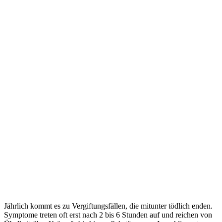
Jährlich kommt es zu Vergiftungsfällen, die mitunter tödlich enden.
Symptome treten oft erst nach 2 bis 6 Stunden auf und reichen von