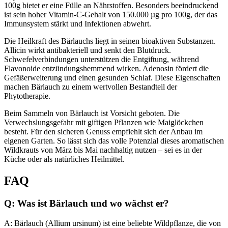
100g bietet er eine Fülle an Nährstoffen. Besonders beeindruckend
ist sein hoher Vitamin-C-Gehalt von 150.000 µg pro 100g, der das
Immunsystem stärkt und Infektionen abwehrt.
Die Heilkraft des Bärlauchs liegt in seinen bioaktiven Substanzen.
Allicin wirkt antibakteriell und senkt den Blutdruck.
Schwefelverbindungen unterstützen die Entgiftung, während
Flavonoide entzündungshemmend wirken. Adenosin fördert die
Gefäßerweiterung und einen gesunden Schlaf. Diese Eigenschaften
machen Bärlauch zu einem wertvollen Bestandteil der
Phytotherapie.
Beim Sammeln von Bärlauch ist Vorsicht geboten. Die
Verwechslungsgefahr mit giftigen Pflanzen wie Maiglöckchen
besteht. Für den sicheren Genuss empfiehlt sich der Anbau im
eigenen Garten. So lässt sich das volle Potenzial dieses aromatischen
Wildkrauts von März bis Mai nachhaltig nutzen – sei es in der
Küche oder als natürliches Heilmittel.
FAQ
Q: Was ist Bärlauch und wo wächst er?
A: Bärlauch (Allium ursinum) ist eine beliebte Wildpflanze, die von