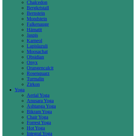
Chalcedon
Bergkristall
Bernstein
Mondstein
Falkenauge
Hämatit
Jaspis
Karneol
Lapislazuli
Moosachat
Obsidian
Onyx
Orangencalcit
Rosenquarz
Turmalin
Zirkon
Yoga
Aerial Yoga
Anusara Yoga
Ashtanga Yoga
Bikram Yoga
Chair Yoga
Forrest Yoga
Hot Yoga
Integral Yoga