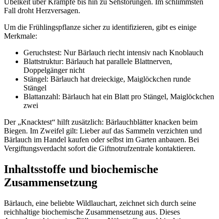
Übelkeit über Krämpfe bis hin zu Sehstörungen. Im schlimmsten
Fall droht Herzversagen.
Um die Frühlingspflanze sicher zu identifizieren, gibt es einige
Merkmale:
Geruchstest: Nur Bärlauch riecht intensiv nach Knoblauch
Blattstruktur: Bärlauch hat parallele Blattnerven,
Doppelgänger nicht
Stängel: Bärlauch hat dreieckige, Maiglöckchen runde
Stängel
Blattanzahl: Bärlauch hat ein Blatt pro Stängel, Maiglöckchen
zwei
Der „Knacktest“ hilft zusätzlich: Bärlauchblätter knacken beim
Biegen. Im Zweifel gilt: Lieber auf das Sammeln verzichten und
Bärlauch im Handel kaufen oder selbst im Garten anbauen. Bei
Vergiftungsverdacht sofort die Giftnotrufzentrale kontaktieren.
Inhaltsstoffe und biochemische
Zusammensetzung
Bärlauch, eine beliebte Wildlauchart, zeichnet sich durch seine
reichhaltige biochemische Zusammensetzung aus. Dieses