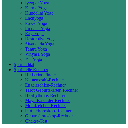
Iyengar Yoga
Karma Yoga
Kundalini Yoga
Lachyoga
Power Yoga
Prenatal Yoga
Raja Yoga
Restorative Yoga
Sivananda Yoga
Tantra Yoga
Vinyasa Yoga
Yin Yoga
Spiritualität
Spirituelle Rechner
Heilsteine Finder
Namenszahl-Rechner
Engelszahlen-Rechner
Tarot-Geburtskarten-Rechner
Biorhythmus-Rechner
Maya-Kalender-Rechner
Mondzeichen Rechner
Partnerhoroskop-Rechner
Geburtshoroskop-Rechner
Chakra-Test