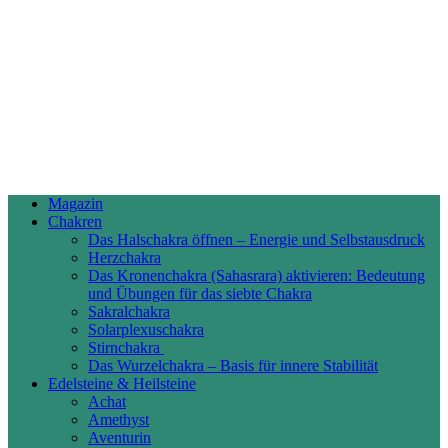
Magazin
Chakren
Das Halschakra öffnen – Energie und Selbstausdruck
Herzchakra
Das Kronenchakra (Sahasrara) aktivieren: Bedeutung
und Übungen für das siebte Chakra
Sakralchakra
Solarplexuschakra
Stirnchakra
Das Wurzelchakra – Basis für innere Stabilität
Edelsteine & Heilsteine
Achat
Amethyst
Aventurin