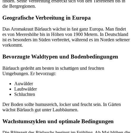
finden. Seine Verbreitung erstreckt sich von den Tiefebenen bis in
die Bergregionen.
Geografische Verbreitung in Europa
Das Aromakraut Bärlauch wächst in fast ganz Europa. Man findet
es von Meereshöhe bis in Höhen von 1900 Metern. In Deutschland
ist es besonders im Süden verbreitet, während es im Norden seltener
vorkommt.
Bevorzugte Waldtypen und Bodenbedingungen
Bärlauch gedeiht am besten in schattigen und feuchten
Umgebungen. Er bevorzugt:
Auwälder
Laubwälder
Schluchten
Der Boden sollte humusreich, locker und feucht sein. In Gärten
wächst Bärlauch gut unter Laubbäumen.
Wachstumszyklen und optimale Bedingungen
Die Blütezeit des Bärlauchs beginnt im Frühling. Ab Mai blühen die