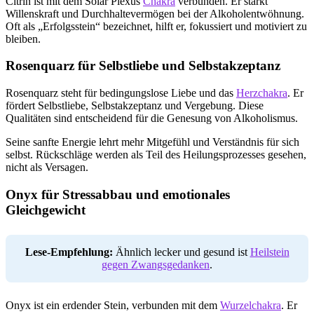
Citrin ist mit dem Solar Plexus
Chakra
verbunden. Er stärkt
Willenskraft und Durchhaltevermögen bei der Alkoholentwöhnung.
Oft als „Erfolgsstein“ bezeichnet, hilft er, fokussiert und motiviert zu
bleiben.
Rosenquarz für Selbstliebe und Selbstakzeptanz
Rosenquarz steht für bedingungslose Liebe und das
Herzchakra
. Er
fördert Selbstliebe, Selbstakzeptanz und Vergebung. Diese
Qualitäten sind entscheidend für die Genesung von Alkoholismus.
Seine sanfte Energie lehrt mehr Mitgefühl und Verständnis für sich
selbst. Rückschläge werden als Teil des Heilungsprozesses gesehen,
nicht als Versagen.
Onyx für Stressabbau und emotionales
Gleichgewicht
Lese-Empfehlung:
Ähnlich lecker und gesund ist
Heilstein
gegen Zwangsgedanken
.
Onyx ist ein erdender Stein, verbunden mit dem
Wurzelchakra
. Er