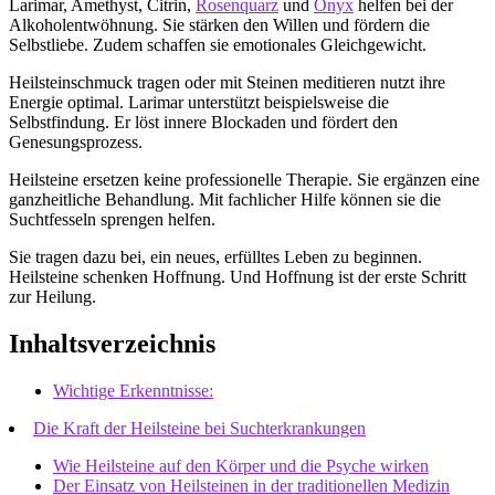
Larimar, Amethyst, Citrin,
Rosenquarz
und
Onyx
helfen bei der
Alkoholentwöhnung. Sie stärken den Willen und fördern die
Selbstliebe. Zudem schaffen sie emotionales Gleichgewicht.
Heilsteinschmuck tragen oder mit Steinen meditieren nutzt ihre
Energie optimal. Larimar unterstützt beispielsweise die
Selbstfindung. Er löst innere Blockaden und fördert den
Genesungsprozess.
Heilsteine ersetzen keine professionelle Therapie. Sie ergänzen eine
ganzheitliche Behandlung. Mit fachlicher Hilfe können sie die
Suchtfesseln sprengen helfen.
Sie tragen dazu bei, ein neues, erfülltes Leben zu beginnen.
Heilsteine schenken Hoffnung. Und Hoffnung ist der erste Schritt
zur Heilung.
Inhaltsverzeichnis
Wichtige Erkenntnisse:
Die Kraft der Heilsteine bei Suchterkrankungen
Wie Heilsteine auf den Körper und die Psyche wirken
Der Einsatz von Heilsteinen in der traditionellen Medizin