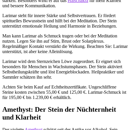
stärken. Besonders wirkt er auf das
Halschakra
für mehr Klarheit
und bessere Kommunikation.
Larimar steht für innere Stärke und Selbstvertrauen. Er fördert
spirituelles Bewusstsein und hilft bei der Meditation. Der Stein
unterstützt emotionale Heilung und Harmonie in Beziehungen.
Man kann Larimar als Schmuck tragen oder bei der Meditation
nutzen. Legen Sie ihn auf Stirn, Brust oder Solarplexus.
Regelmäßiger Kontakt verstärkt die Wirkung. Beachten Sie: Larimar
unterstützt, ist aber keine Alleinlösung.
Larimar wird dem Sternzeichen Löwe zugeordnet. Er eignet sich
besonders für Menschen in Wachstumsphasen. Der Stein aktiviert
Selbstheilungskräfte und löst Energieblockaden. Heilpraktiker und
Sammler schätzen ihn sehr.
Achten Sie beim Kauf auf Echtheitszertifikate. Ungeschliffene
Steine kosten zwischen 55,00 € und 125,00 €. Larimar-Schmuck ist
für 195,00 € bis 1.239,00 € erhältlich.
Amethyst: Der Stein der Nüchternheit
und Klarheit
Der violette
Amethyst
schützt seit der Antike vor Alkohol. Sein