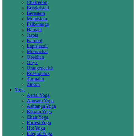
Chalcedon
Bergkristall
Bernstein
Mondstein
Falkenauge
Hämatit
Jaspis
Karneol
Lapislazuli
Moosachat
Obsidian
Onyx
Orangencalcit
Rosenquarz
Turmalin
Zirkon
Yoga
Aerial Yoga
Anusara Yoga
Ashtanga Yoga
Bikram Yoga
Chair Yoga
Forrest Yoga
Hot Yoga
Integral Yoga