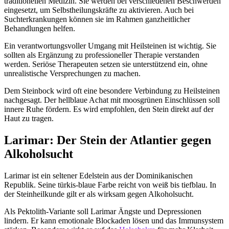
traditionellen Medizin. Sie werden bei verschiedenen Beschwerden
eingesetzt, um Selbstheilungskräfte zu aktivieren. Auch bei
Suchterkrankungen können sie im Rahmen ganzheitlicher
Behandlungen helfen.
Ein verantwortungsvoller Umgang mit Heilsteinen ist wichtig. Sie
sollten als Ergänzung zu professioneller Therapie verstanden
werden. Seriöse Therapeuten setzen sie unterstützend ein, ohne
unrealistische Versprechungen zu machen.
Dem Steinbock wird oft eine besondere Verbindung zu Heilsteinen
nachgesagt. Der hellblaue Achat mit moosgrünen Einschlüssen soll
innere Ruhe fördern. Es wird empfohlen, den Stein direkt auf der
Haut zu tragen.
Larimar: Der Stein der Atlantier gegen
Alkoholsucht
Larimar ist ein seltener Edelstein aus der Dominikanischen
Republik. Seine türkis-blaue Farbe reicht von weiß bis tiefblau. In
der Steinheilkunde gilt er als wirksam gegen Alkoholsucht.
Als Pektolith-Variante soll Larimar Ängste und Depressionen
lindern. Er kann emotionale Blockaden lösen und das Immunsystem