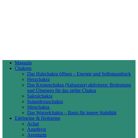
Magazin
Chakren
Das Halschakra öffnen – Energie und Selbstausdruck
Herzchakra
Das Kronenchakra (Sahasrara) aktivieren: Bedeutung
und Übungen für das siebte Chakra
Sakralchakra
Solarplexuschakra
Stirnchakra
Das Wurzelchakra – Basis für innere Stabilität
Edelsteine & Heilsteine
Achat
Amethyst
Aventurin