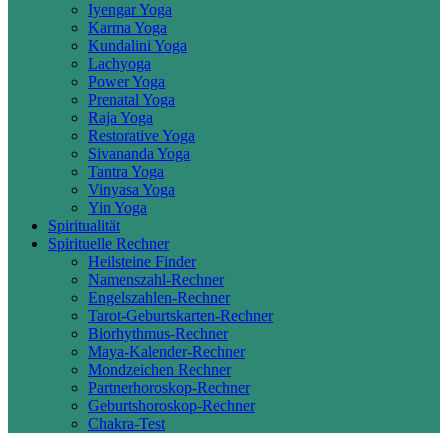
Iyengar Yoga
Karma Yoga
Kundalini Yoga
Lachyoga
Power Yoga
Prenatal Yoga
Raja Yoga
Restorative Yoga
Sivananda Yoga
Tantra Yoga
Vinyasa Yoga
Yin Yoga
Spiritualität
Spirituelle Rechner
Heilsteine Finder
Namenszahl-Rechner
Engelszahlen-Rechner
Tarot-Geburtskarten-Rechner
Biorhythmus-Rechner
Maya-Kalender-Rechner
Mondzeichen Rechner
Partnerhoroskop-Rechner
Geburtshoroskop-Rechner
Chakra-Test