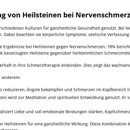
ng von Heilsteinen bei Nervenschmer
erschiedenen Kulturen für ganzheitliche Gesundheit genutzt. Bei 
en. Dabei beachten sie körperliche Symptome, seelische Verfassung
tive Ergebnisse bei Heilsteinen gegen Nervenschmerzen. 78% beric
% bevorzugten Heilsteine gegenüber herkömmlichen Schmerzmitte
erhaft in ihre Schmerztherapie einbinden. Dies zeigt das wachsen
r anderem:
ress reduzieren, Ängste bekämpfen und Schmerzen im Kopfbereich l
Stein wird zur Meditation und spirituellen Entwicklung genutzt. E
olisiert Liebe und soll emotionale Bindungen stärken, Kopfschmer
n Heilsteinen für eine ganzheitliche Wirkung. Diese Kombination 