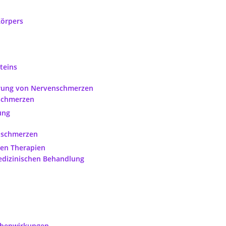
Körpers
teins
erung von Nervenschmerzen
nschmerzen
ung
nschmerzen
ren Therapien
medizinischen Behandlung
ebenwirkungen